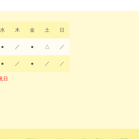
水
木
金
土
日
●
／
●
△
／
●
／
●
／
／
祝日